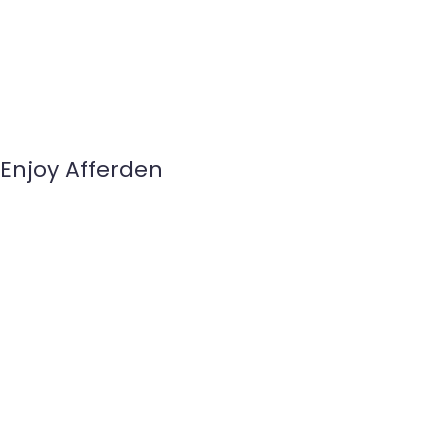
Enjoy Afferden
Enjoy Afferden
BEKIJK EN BELUISTER!