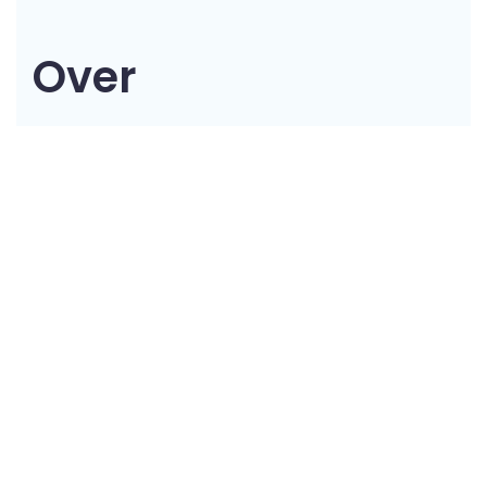
Over
Enjoy!
Wij zijn koor Enjoy, een koor waar samen
zingen voorop staat, maar waar
gezelligheid ook zeker heel belangrijk
is. Ons koor staat sinds februari 2022
onder leiding van onze enthousiaste
dirigente Leontien Bruinsma. Zij heeft de